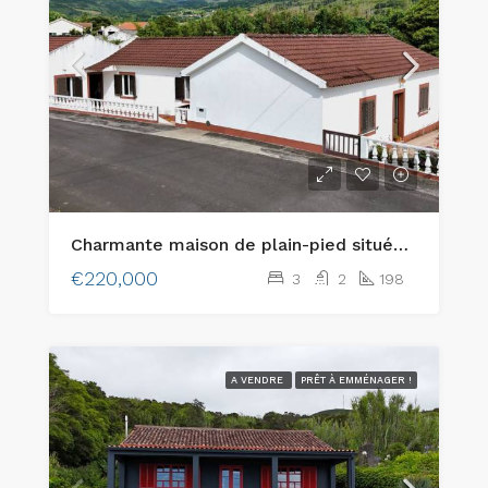
Charmante maison de plain-pied située dans le pittoresque quartier de Flamengos, à Horta
€220,000
3
2
198
A VENDRE
PRÊT À EMMÉNAGER !