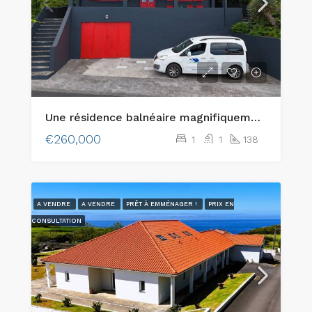
Une résidence balnéaire magnifiquement restaurée sur l’île de Faial, aux Açores !
€260,000
1
1
138
A VENDRE
A VENDRE
PRÊT À EMMÉNAGER !
PRIX EN
CONSULTATION