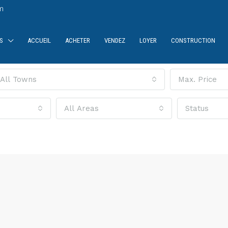
m
S
ACCUEIL
ACHETER
VENDEZ
LOYER
CONSTRUCTION
All Towns
Max. Price
All Areas
Status