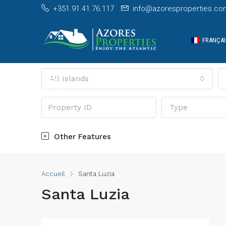
+351.91.41.76.117
info@azoresproperties.co
FRANÇAI
All Islands
Type
Other Features
Accueil
Santa Luzia
Santa Luzia