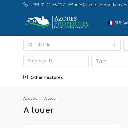
+351.91.41.76.117
info@azoresproperties.co
FRANÇAI
All Islands
Type
Other Features
Accueil
A louer
A louer