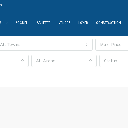
m
S
ACCUEIL
ACHETER
VENDEZ
LOYER
CONSTRUCTION
All Towns
Max. Price
All Areas
Status