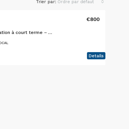
Trier par:
Ordre par défaut
€800
Faial Cottage pour location à court terme – Votre maison paisible sur l’île de Faial, Açores
OCAL
Details