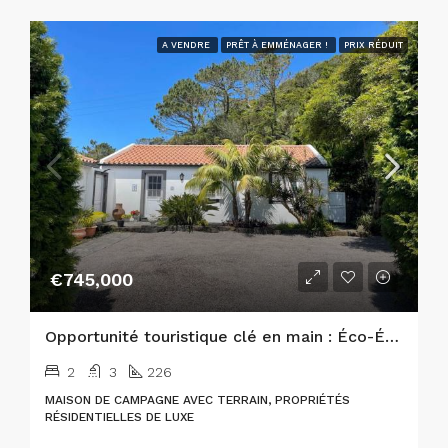
A VENDRE
PRÊT À EMMÉNAGER !
PRIX RÉDUIT
€745,000
Opportunité touristique clé en main : Éco-État de luxe au cœur de la nature
2
3
226
MAISON DE CAMPAGNE AVEC TERRAIN, PROPRIÉTÉS
RÉSIDENTIELLES DE LUXE