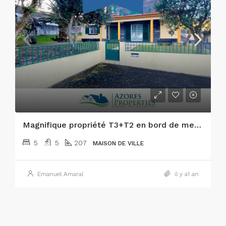
Magnifique propriété T3+T2 en bord de mer avec jardin et vue sur l’océan sur l’île de Faial !
5
5
207
MAISON DE VILLE
Emanuel Amaral
il y a1 an