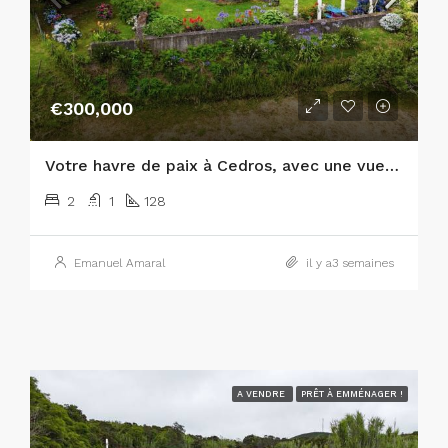
€300,000
Votre havre de paix à Cedros, avec une vue panoramique sur l’Atlantique et les îles de São Jorge et de Graciosa !
2
1
128
Emanuel Amaral
il y a3 semaines
A VENDRE
PRÊT À EMMÉNAGER !