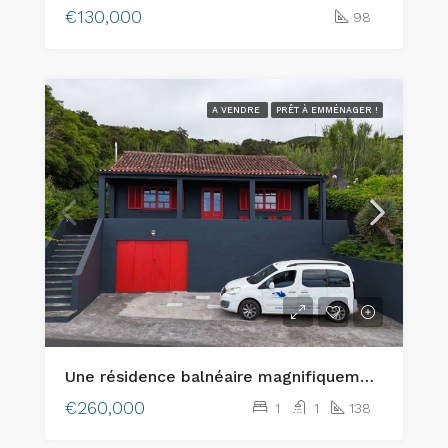
€130,000
98
A VENDRE
PRÊT À EMMÉNAGER !
Une résidence balnéaire magnifiquement restaurée sur l’île de Faial, aux Açores !
€260,000
1
1
138