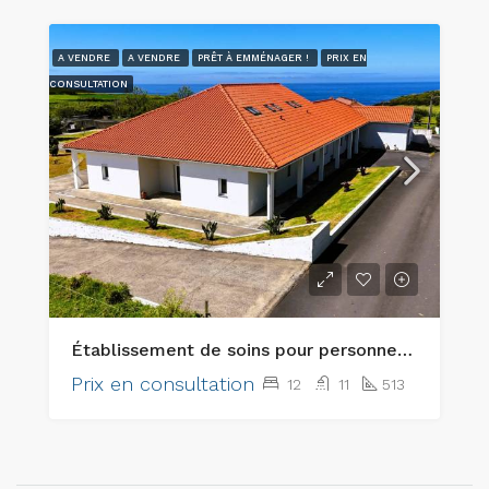
A VENDRE
A VENDRE
PRÊT À EMMÉNAGER !
PRIX EN
CONSULTATION
Établissement de soins pour personnes âgées clé en main exceptionnel et bien immobilier d’investissement de premier ordre
Prix en consultation
12
11
513