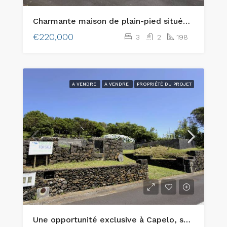
Charmante maison de plain-pied située dans le pittoresque quartier de Flamengos, à Horta
€220,000
3
2
198
A VENDRE
A VENDRE
PROPRIÉTÉ DU PROJET
Une opportunité exclusive à Capelo, sur l’île de Faial : deux parcelles urbaines adjacentes offrant une vue sur l’océan et un charme traditionnel