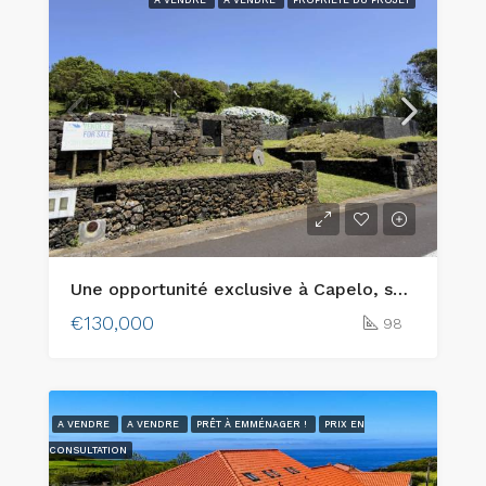
Une opportunité exclusive à Capelo, sur l’île de Faial : deux parcelles urbaines adjacentes offrant une vue sur l’océan et un charme traditionnel
€130,000
98
A VENDRE
A VENDRE
PRÊT À EMMÉNAGER !
PRIX EN
CONSULTATION