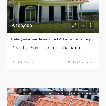
€400,000
L’élégance au-dessus de l’Atlantique : une prestigieuse propriété de 5 chambres à Horta
5
2
182
PROPRIÉTÉS RÉSIDENTIELLES
João Soares
il y a3 semaines
A VENDRE
OPPORTUNITÉ D'AFFAIRES
PRÊT À EMMÉNAGER !