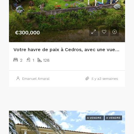
€300,000
Votre havre de paix à Cedros, avec une vue panoramique sur l’Atlantique et les îles de São Jorge et de Graciosa !
2
1
128
Emanuel Amaral
il y a3 semaines
A VENDRE
A VENDRE