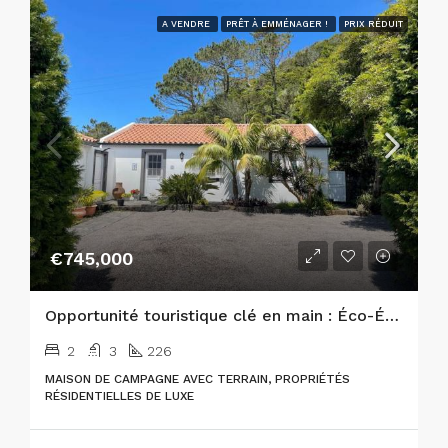
A VENDRE
PRÊT À EMMÉNAGER !
PRIX RÉDUIT
€745,000
Opportunité touristique clé en main : Éco-État de luxe au cœur de la nature
2
3
226
MAISON DE CAMPAGNE AVEC TERRAIN, PROPRIÉTÉS
RÉSIDENTIELLES DE LUXE