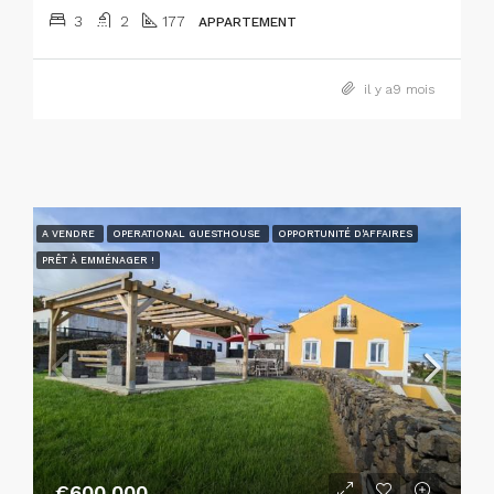
3
2
177
APPARTEMENT
il y a9 mois
A VENDRE
OPERATIONAL GUESTHOUSE
OPPORTUNITÉ D'AFFAIRES
PRÊT À EMMÉNAGER !
€600,000