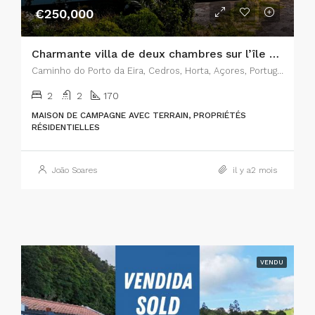
€250,000
Charmante villa de deux chambres sur l’île de Faial, aux Açores – L’alliance parfaite entre charme rustique et confort moderne
Caminho do Porto da Eira, Cedros, Horta, Açores, Portugal
2
2
170
MAISON DE CAMPAGNE AVEC TERRAIN, PROPRIÉTÉS
RÉSIDENTIELLES
João Soares
il y a2 mois
VENDU