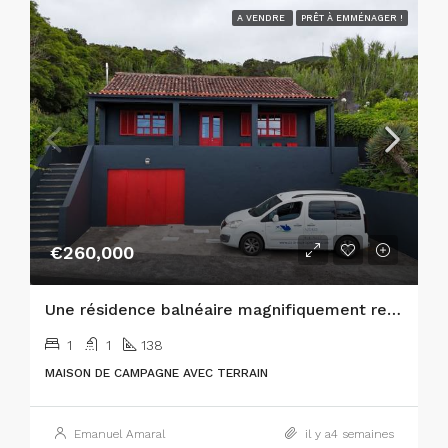
A VENDRE
PRÊT À EMMÉNAGER !
€260,000
Une résidence balnéaire magnifiquement restaurée sur l’île de Faial, aux Açores !
1
1
138
MAISON DE CAMPAGNE AVEC TERRAIN
Emanuel Amaral
il y a4 semaines