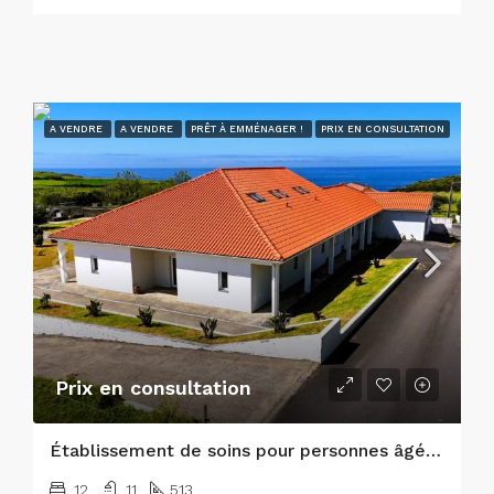
A VENDRE
A VENDRE
PRÊT À EMMÉNAGER !
PRIX EN CONSULTATION
Prix en consultation
Établissement de soins pour personnes âgées clé en main exceptionnel et bien immobilier d’investissement de premier ordre
12
11
513