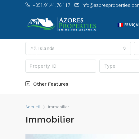
+351.91.41.76.117
info@azoresproperties.co
FRANÇAI
All Islands
Type
Other Features
Accueil
Immobilier
Immobilier