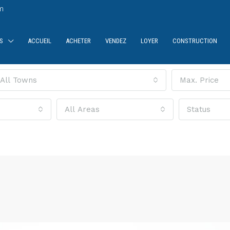
m
S
ACCUEIL
ACHETER
VENDEZ
LOYER
CONSTRUCTION
All Towns
Max. Price
All Areas
Status